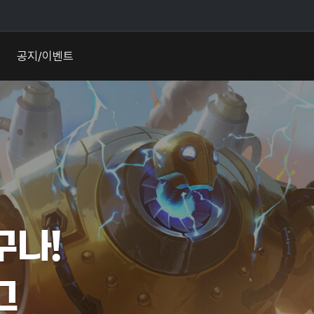
공지/이벤트
구나!
그