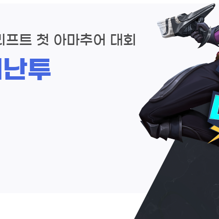
리프트 첫 아마추어 대회
대난투