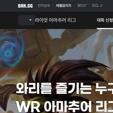
전적검색
레벨업지지
WCG
GCL
라이엇 아마추어 리그
대회 신청
와리를 즐기는 누
WR 아마추어 리